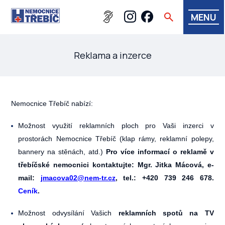
MENU
Reklama a inzerce
Nemocnice Třebíč nabízí:
Možnost využití reklamních ploch pro Vaši inzerci v
prostorách Nemocnice Třebíč (klap rámy, reklamní polepy,
bannery na stěnách, atd.)
Pro více informací o reklamě v
třebíčské nemocnici kontaktujte: Mgr. Jitka Mácová, e-
mail:
jmacova02
@nem-tr.cz
, tel.: +420 739 246 678.
Ceník
.
Možnost odvysílání Vašich
reklamních spotů na TV