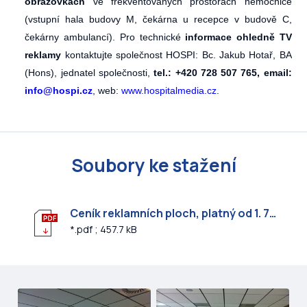
obrazovkách
ve frekventovaných prostorách nemocnice
(vstupní hala budovy M, čekárna u recepce v budově C,
čekárny ambulancí).
Pro technické
informace ohledně TV
reklamy
kontaktujte společnost HOSPI:
Bc. Jakub Hotař, BA
(Hons), jednatel společnosti,
tel.: +420 728 507 765, email:
info@hospi.cz
, web:
www.hospitalmedia.cz
.
Soubory ke stažení
Ceník reklamních ploch, platný od 1. 7. 2026
*.pdf ; 457.7 kB