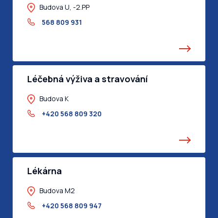
Budova U, -2.PP
568 809 931
Léčebná výživa a stravování
Budova K
+420 568 809 320
Lékárna
Budova M2
+420 568 809 947