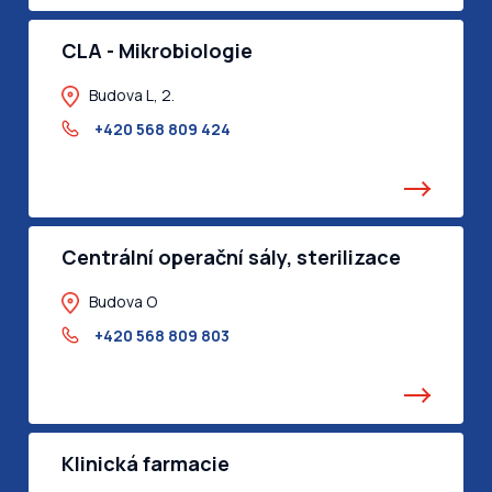
CLA - Mikrobiologie
Budova L, 2.
+420 568 809 424
Centrální operační sály, sterilizace
Budova O
+420 568 809 803
Klinická farmacie