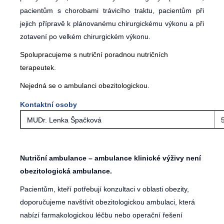
pacientům s chorobami trávicího traktu, pacientům při
jejich přípravě k plánovanému chirurgickému výkonu a při
zotavení po velkém chirurgickém výkonu.
Spolupracujeme s nutriční poradnou nutričních
terapeutek.
Nejedná se o ambulanci obezitologickou.
Kontaktní osoby
MUDr. Lenka Špačková
5
Nutriční ambulance – ambulance klinické výživy není
obezitologická ambulance.
Pacientům, kteří potřebují konzultaci v oblasti obezity,
doporučujeme navštívit obezitologickou ambulaci, která
nabízí farmakologickou léčbu nebo operační řešení