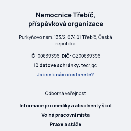
Nemocnice Třebíč,
příspěvková organizace
Purkyňovo nám. 133/2, 674 01 Třebíč, Česká
republika
IČ:
00839396,
DIČ:
CZ00839396
ID datové schránky:
tecrjqc
Jak se k nám dostanete?
Odborná veřejnost
Informace pro mediky a absolventy škol
Volná pracovní místa
Praxe a stáže