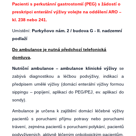
Pacienti s perkutánní gastrostomií (PEG) s žádostí o
preskripci enterální výživy volejte na oddělení ARO –
kl. 238 nebo 241.
Umístění:
Purkyňovo nám. 2 / budova G - II. nadzemní
podlaží
Do ambulance je nutná předchozí telefonická
domluva
.
Nutriční ambulance – ambulance klinické výživy
se
zabývá diagnostikou a léčbou podvýživy, indikací a
předpisem umělé výživy (domácí enterální výživy formou
sippingu – popíjení, aplikací do PEG/PEJ, ev. aplikací do
sondy).
Ambulance je určena k zajištění domácí léčebné výživy
pacientů s poruchami příjmu potravy nebo poruchami
trávení, zejména pacientů s poruchami polykání, pacientů
podvyživených, aktivně léčeným onkologickým pacientům,