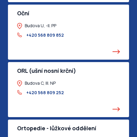
Oční
Budova U, -II. PP
+420 568 809 852
ORL (ušní nosní krční)
Budova C, III. NP
+420 568 809 252
Ortopedie - lůžkové oddělení