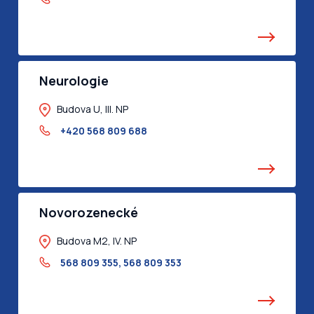
Neurologie
Budova U, III. NP
+420 568 809 688
Novorozenecké
Budova M2, IV. NP
568 809 355
,
568 809 353