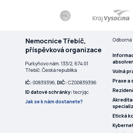
Nemocnice Třebíč,
Odborná 
příspěvková organizace
Informac
absolven
Purkyňovo nám. 133/2, 674 01
Třebíč, Česká republika
Volná pr
Praxe a 
IČ:
00839396,
DIČ:
CZ00839396
Rezidenč
ID datové schránky:
tecrjqc
Akredit
Jak se k nám dostanete?
speciali
Etická k
Kyberne