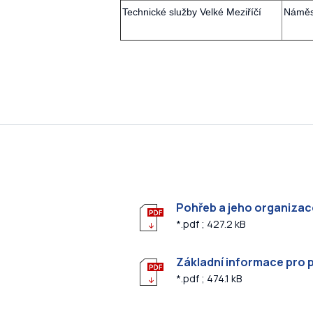
Technické služby Velké Meziříčí
Náměst
Pohřeb a jeho organizac
*.pdf ; 427.2 kB
Základní informace pro 
*.pdf ; 474.1 kB