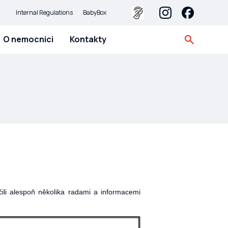
Internal Regulations
BabyBox
O nemocnici
Kontakty
ili alespoň několika radami a informacemi