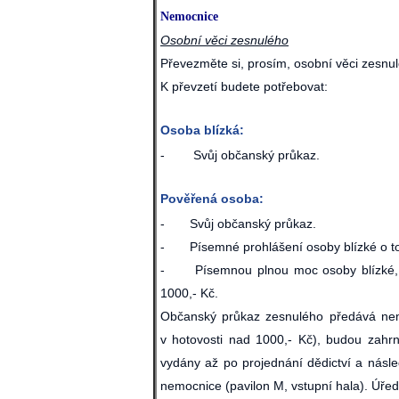
Nemocnice
Osobní věci zesnulého
Převezměte si, prosím, osobní věci zesnul
K převzetí budete potřebovat:
Osoba blízká:
- Svůj občanský průkaz.
Pověřená osoba:
- Svůj občanský průkaz.
- Písemné prohlášení osoby blízké o tom
- Písemnou plnou moc osoby blízké, při
1000,- Kč.
Občanský průkaz zesnulého předává nemo
v hotovosti nad 1000,- Kč), budou zahr
vydány až po projednání dědictví a ná
nemocnice (pavilon M, vstupní hala). Úřed