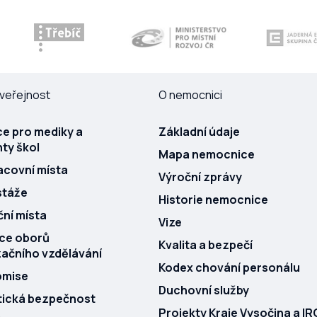
veřejnost
O nemocnici
e pro mediky a
Základní údaje
ty škol
Mapa nemocnice
acovní místa
Výroční zprávy
stáže
Historie nemocnice
ní místa
Vize
ace oborů
Kvalita a bezpečí
začního vzdělávání
Kodex chování personálu
omise
Duchovní služby
tická bezpečnost
Projekty Kraje Vysočina a I