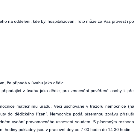
ého na oddělení, kde byl hospitalizován. Toto může za Vás provést i p
, že připadá v úvahu jako dědic.
padající v úvahu jako dědic, pro zmocnění pověřené osoby k převze
cnice matričnímu úřadu. Věci uschované v trezoru nemocnice (např.
nuty do dědického řízení. Nemocnice podá písemnou zprávu příslu
sledném vydání pravomocného usnesení soudem. S písemným rozhodnu
ní hodiny pokladny jsou v pracovní dny od 7:00 hodin do 14:30 hodin.