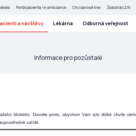
 deska
Portál pacienta / e-ambulance
Chci darovat krev
Žádost do LDN
acienti a návštěvy
Lékárna
Odborná veřejnost
Informace pro pozůstalé
šeho blízkého. Dovolte proto, abychom Vám tyto těžké chvíle ulehč
bezprostředně zařídit.