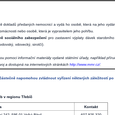
ladě dokladů předaných nemocnicí a vydá ho osobě, která na jeho vydán
omácnosti nebo osobě, která je vypravitelem jeho pohřbu.
vě sociálního zabezpečení
pro zastavení výplaty dávek starobníh
vdovský, vdovecký, sirotčí).
ou pomoci informační materiály vydané státními úřady, například přír
zvoj a dostupná na internetových stránkách
http://www.mmr.cz/
.
částečně napomohou zvládnout vyřízení některých záležitostí po 
b v regionu Třebíč
a
Kontakt
ní 242, 595 01 Velká Bíteš
607 925 320