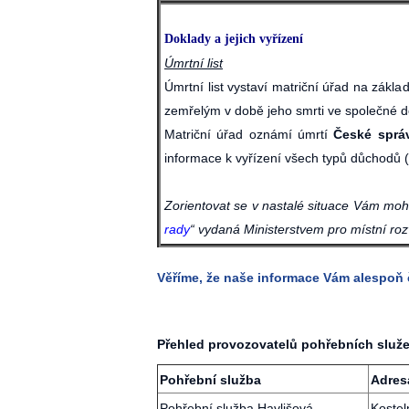
Doklady a jejich vyřízení
Úmrtní list
Úmrtní list vystaví matriční úřad na zák
zemřelým v době jeho smrti ve společné d
Matriční úřad oznámí úmrtí
České sprá
informace k vyřízení všech typů důchodů (
Zorientovat se v nastalé situace Vám moh
rady
“ vydaná Ministerstvem pro místní ro
Věříme, že naše informace Vám alespoň 
Přehled provozovatelů pohřebních služe
Pohřební služba
Adres
Pohřební služba Havlišová
Kostel