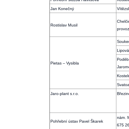
Jan Konečný
Vítězs
Chelč
Rostislav Musil
provoz
Souken
Lipová
Poděbr
Pietas – Vysibla
Jarom
Kostel
Svatoa
Jaro-plant s.r.o.
Březin
nám. M
Pohřební ústav Pavel Škarek
675 26