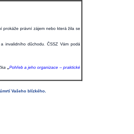
í prokáže právní zájem nebo která žila se
o a invalidního důchodu. ČSSZ Vám podá
učka
„
Pohřeb a jeho organizace – praktické
úmrtí Vašeho blízkého.