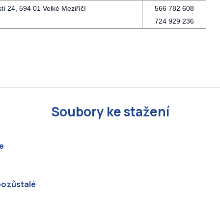
í 24, 594 01 Velké Meziříčí
566 782 608
724 929 236
Soubory ke stažení
e
pozůstalé