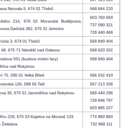
lava Nezvala 5, 674 01 Třebíč
568 844 220
603 760 659
ického 214, 676 02 Moravské Budějovice,
737 090 321
ovna Dačická 362, 675 31 Jemnice
728 440 468
ická 3, 674 01 Třebíč
568 840 404
 48, 675 71 Náměšť nad Oslavou
568 620 202
adova 551 (budova místní fary)
568 840 404
ěřice nad Rokytnou
ní 75, 595 01 Velká Bíteš
566 532 419
nenská 126, 588 56 Telč
567 213 206
ova 36, 675 51 Jaroměřice nad Rokytnou
568 440 296
728 846 797
603 865 227
íru 228, 675 23 Kojetice na Moravě 133
774 860 860
 Želetava
732 968 111