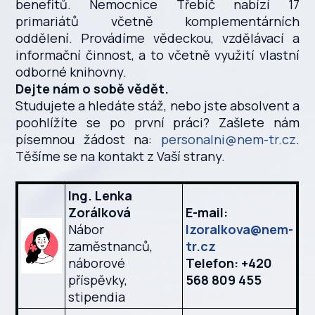
benefitů. Nemocnice Třebíč nabízí 17
primariátů včetně komplementárních
oddělení. Provádíme vědeckou, vzdělávací a
informační činnost, a to včetně využití vlastní
odborné knihovny.
Dejte nám o sobě vědět.
Studujete a hledáte stáž, nebo jste absolvent a
poohlížíte se po první práci? Zašlete nám
písemnou žádost na:
personalni@nem-tr.cz
.
Těšíme se na kontakt z Vaší strany.
Ing. Lenka
Zorálková
E-mail:
Nábor
lzoralkova@nem-
zaměstnanců,
tr.cz
náborové
Telefon: +420
příspěvky,
568 809 455
stipendia