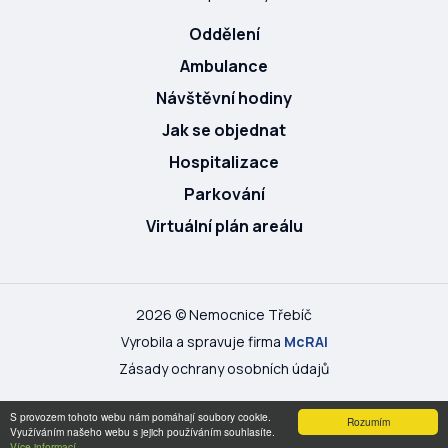
Oddělení
Ambulance
Návštěvní hodiny
Jak se objednat
Hospitalizace
Parkování
Virtuální plán areálu
2026 © Nemocnice Třebíč
Vyrobila a spravuje firma
McRAI
Zásady ochrany osobních údajů
S provozem tohoto webu nám pomáhají soubory cookie.
Rozumím
Využíváním našeho webu s jejich používáním souhlasíte.
Více informací