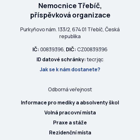
Nemocnice Třebíč,
příspěvková organizace
Purkyňovo nám. 133/2, 674 01 Třebíč, Česká
republika
IČ:
00839396,
DIČ:
CZ00839396
ID datové schránky:
tecrjqc
Jak se k nám dostanete?
Odborná veřejnost
Informace pro mediky a absolventy škol
Volná pracovní místa
Praxe a stáže
Rezidenční místa