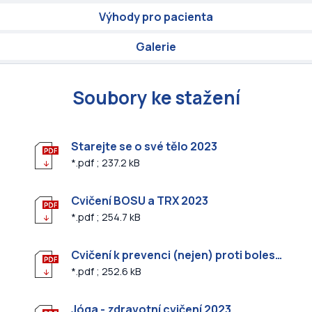
Výhody pro pacienta
Galerie
Soubory ke stažení
Starejte se o své tělo 2023
*.pdf ; 237.2 kB
Cvičení BOSU a TRX 2023
*.pdf ; 254.7 kB
Cvičení k prevenci (nejen) proti bolesti zad 2023
*.pdf ; 252.6 kB
Jóga - zdravotní cvičení 2023