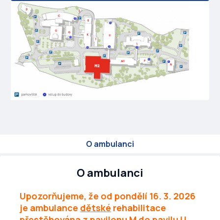
O ambulanci
O ambulanci
Upozorňujeme, že od pondělí 16. 3. 2026
je ambulance
dětské
rehabilitace
přestěhována z pavilonu M do pavilu U,