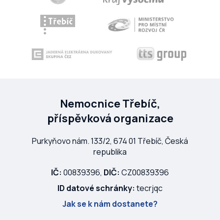
Nemocnice Třebíč,
příspěvková organizace
Purkyňovo nám. 133/2, 674 01 Třebíč, Česká
republika
IČ:
00839396,
DIČ:
CZ00839396
ID datové schránky:
tecrjqc
Jak se k nám dostanete?