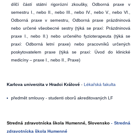
dílčí částí státní rigorózní zkoušky, Odborná praxe v
semestru I., nebo II., nebo III., nebo IV., nebo V., nebo VI.,
Odborná praxe v semestru, Odborná praxe prázdninová
nebo určené všeobecné sestry (týká se praxí: Prázdninová
praxe I., nebo II.) nebo určeného fyzioterapeuta (týká se
praxí: Odborná letní praxe) nebo pracovníků určených
poskytovatelem praxe (týká se praxí: Úvod do klinické
medicíny – praxe I., nebo II., Praxe)
Karlova univerzita v Hradci Králové
-
Lékařská fakulta
předmět smlouvy - studenti oborů akreditovaných LF
Stredná zdravotnícka škola
Humenné, Slovensko
-
Stredná
zdravotnícka škola
Humenné