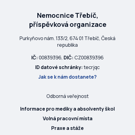
Nemocnice Třebíč,
příspěvková organizace
Purkyňovo nám. 133/2, 674 01 Třebíč, Česká
republika
IČ:
00839396,
DIČ:
CZ00839396
ID datové schránky:
tecrjqc
Jak se k nám dostanete?
Odborná veřejnost
Informace pro mediky a absolventy škol
Volná pracovní místa
Praxe a stáže