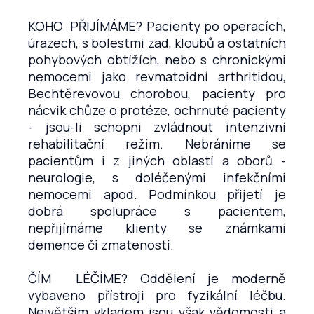
KOHO PŘIJÍMÁME?
Pacienty po operacích,
úrazech, s bolestmi zad, kloubů a ostatních
pohybových obtížích, nebo s chronickými
nemocemi jako revmatoidní arthritidou,
Bechtěrevovou chorobou, pacienty pro
nácvik chůze o protéze, ochrnuté pacienty
- jsou-li schopni zvládnout intenzivní
rehabilitační režim. Nebráníme se
pacientům i z jiných oblastí a oborů -
neurologie, s doléčenými infekčními
nemocemi apod. Podmínkou přijetí je
dobrá spolupráce s pacientem,
nepřijímáme klienty se známkami
demence či zmatenosti.
ČÍM LÉČÍME?
Oddělení je moderně
vybaveno přístroji pro fyzikální léčbu.
Největším vkladem jsou však vědomosti a