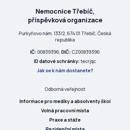
Nemocnice Třebíč,
příspěvková organizace
Purkyňovo nám. 133/2, 674 01 Třebíč, Česká
republika
IČ:
00839396,
DIČ:
CZ00839396
ID datové schránky:
tecrjqc
Jak se k nám dostanete?
Odborná veřejnost
Informace pro mediky a absolventy škol
Volná pracovní místa
Praxe a stáže
Rezidenční místa