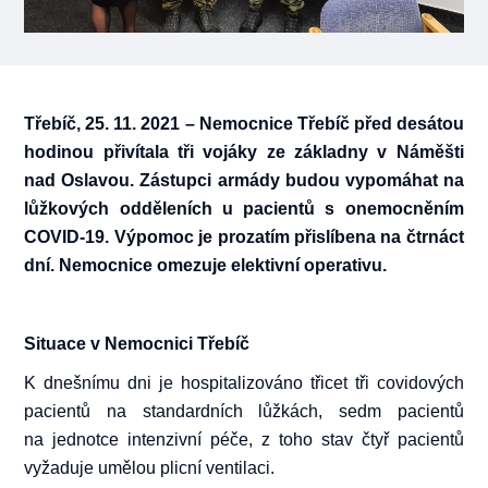
Třebíč, 25. 11. 2021 – Nemocnice Třebíč před desátou
hodinou přivítala tři vojáky ze základny v Náměšti
nad Oslavou. Zástupci armády budou vypomáhat na
lůžkových odděleních u pacientů s onemocněním
COVID-19. Výpomoc je prozatím přislíbena na čtrnáct
dní. Nemocnice omezuje elektivní operativu.
Situace v Nemocnici Třebíč
K dnešnímu dni je hospitalizováno třicet tři covidových
pacientů na standardních lůžkách, sedm pacientů
na jednotce intenzivní péče, z toho stav čtyř pacientů
vyžaduje umělou plicní ventilaci.