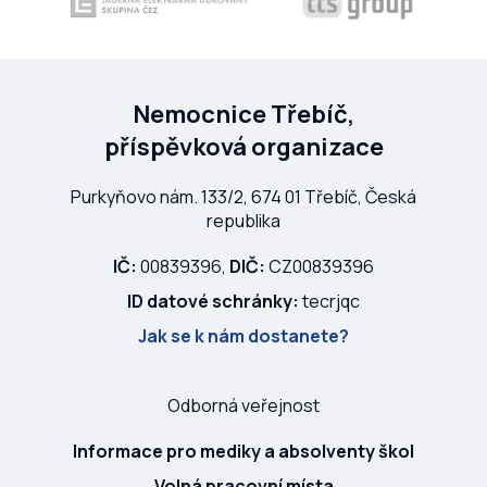
Nemocnice Třebíč,
příspěvková organizace
Purkyňovo nám. 133/2, 674 01 Třebíč, Česká
republika
IČ:
00839396,
DIČ:
CZ00839396
ID datové schránky:
tecrjqc
Jak se k nám dostanete?
Odborná veřejnost
Informace pro mediky a absolventy škol
Volná pracovní místa