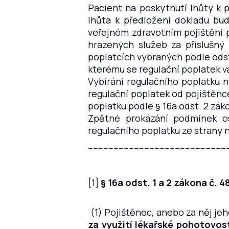
Pacient na poskytnutí lhůty k 
lhůta k předložení dokladu bu
veřejném zdravotním pojištění 
hrazených služeb za příslušný 
poplatcích vybraných podle odsta
kterému se regulační poplatek v
Vybírání regulačního poplatku
regulační poplatek od pojištěnc
poplatku podle § 16a odst. 2 zák
Zpětné prokázání podmínek o
regulačního poplatku ze strany
------------------------------------------------------
[1]
§ 16a odst. 1 a 2 zákona č. 
(1) Pojištěnec, anebo za něj je
za využití lékařské pohotovost