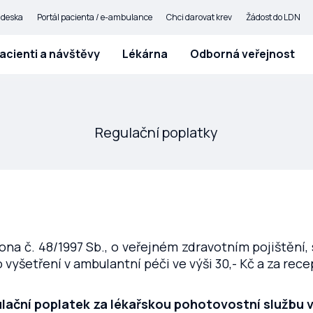
 deska
Portál pacienta / e-ambulance
Chci darovat krev
Žádost do LDN
acienti a návštěvy
Lékárna
Odborná veřejnost
Regulační poplatky
ona č. 48/1997 Sb., o veřejném zdravotním pojištění, s
 vyšetření v ambulantní péči ve výši 30,- Kč a za rece
lační poplatek za lékařskou pohotovostní službu ve