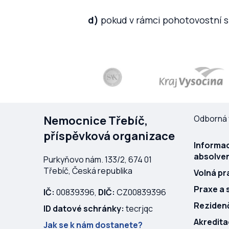
d)
pokud v rámci pohotovostní slu
Nemocnice Třebíč,
Odborná 
příspěvková organizace
Informac
absolven
Purkyňovo nám. 133/2, 674 01
Třebíč, Česká republika
Volná pr
Praxe a 
IČ:
00839396,
DIČ:
CZ00839396
Rezidenč
ID datové schránky:
tecrjqc
Akredit
Jak se k nám dostanete?