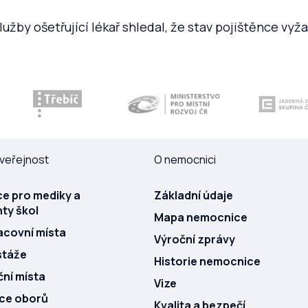
žby ošetřující lékař shledal, že stav pojištěnce vyža
veřejnost
O nemocnici
e pro mediky a
Základní údaje
ty škol
Mapa nemocnice
acovní místa
Výroční zprávy
stáže
Historie nemocnice
ní místa
Vize
ace oborů
Kvalita a bezpečí