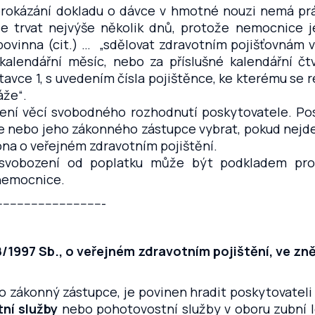
prokázání dokladu o dávce v hmotné nouzi nemá pr
de trvat nejvýše několik dnů, protože nemocnice j
povinna (cit.) … „sdělovat zdravotním pojišťovnám 
kalendářní měsíc, nebo za příslušné kalendářní čtv
vce 1, s uvedením čísla pojištěnce, ke kterému se r
áže“.
 není věcí svobodného rozhodnutí poskytovatele. P
e nebo jeho zákonného zástupce vybrat, pokud nejde
ona o veřejném zdravotním pojištění.
svobození od poplatku může být podkladem pro
 nemocnice.
-------------------------------
48/1997 Sb., o veřejném zdravotním pojištění, ve zn
ho zákonný zástupce, je povinen hradit poskytovateli
ní služby
nebo pohotovostní služby v oboru zubní lé