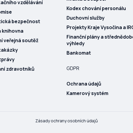
začního vzdělávání
Kodex chování personálu
omise
Duchovní služby
tická bezpečnost
Projekty Kraje Vysočina a I
á knihovna
Finanční plány a střednědob
 veřejná soutěž
výhledy
zakázky
Bankomat
zprávy
GDPR
ní zdravotníků
Ochrana údajů
Kamerový systém
Zásady ochrany osobních údajů