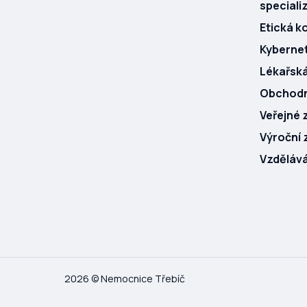
speciali
Etická k
Kyberne
Lékařsk
Obchodní
Veřejné 
Výroční 
Vzdělává
2026 © Nemocnice Třebíč