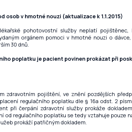
od osob v hmotné nouzi (aktualizace k 1.1.2015)
 lékařské pohotovostní služby neplatí pojištěnec,
daným orgánem pomoci v hmotné nouzi o dávce, 
rším 30 dnů.
ího poplatku je pacient povinen prokázat při posk
ém zdravotním pojištění, ve znění pozdějších předp
placení regulačního poplatku dle § 16a odst. 2 písm
ent při čerpání zdravotní služby prokáže dokladem
í od regulačního poplatku se tedy vztahuje pouze na
služeb prokáží patřičným dokladem.