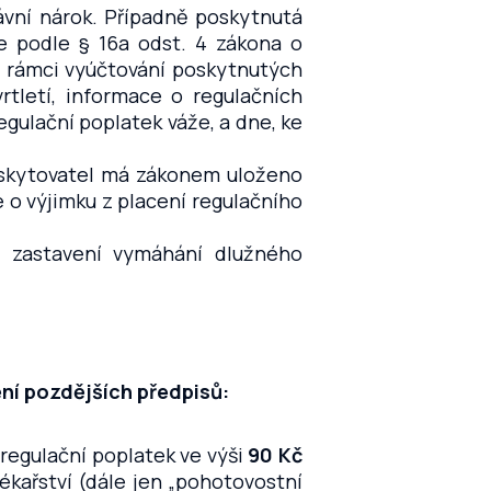
ávní nárok. Případně poskytnutá
e podle § 16a odst. 4 zákona o
v rámci vyúčtování poskytnutých
rtletí, informace o regulačních
egulační poplatek váže, a dne, ke
oskytovatel má zákonem uloženo
 o výjimku z placení regulačního
 zastavení vymáhání dlužného
ění pozdějších předpisů:
 regulační poplatek ve výši
90 Kč
kařství (dále jen „pohotovostní