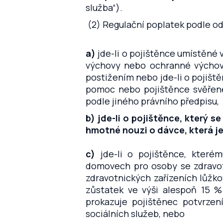
služba“).
(2) Regulační poplatek podle ods
a)
jde-li o pojištěnce umístěné 
výchovy nebo ochranné výchov
postižením nebo jde-li o pojišt
pomoc nebo pojištěnce svěřen
podle jiného právního předpisu,
b)
jde-li o pojištěnce, který
hmotné nouzi o dávce, která je
c)
jde-li o pojištěnce, které
domovech pro osoby se zdravo
zdravotnických zařízeních lůžk
zůstatek ve výši alespoň 15 
prokazuje pojištěnec potvrze
sociálních služeb, nebo