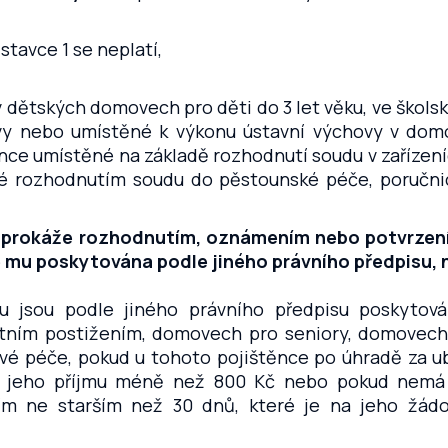
tavce 1 se neplatí,
v dětských domovech pro děti do 3 let věku, ve škols
y nebo umístěné k výkonu ústavní výchovy v dom
ěnce umístěné na základě rozhodnutí soudu v zařízení
é rozhodnutím soudu do pěstounské péče, poručni
 se prokáže rozhodnutím, oznámením nebo potvrz
 mu poskytována podle jiného právního předpisu, 
mu jsou podle jiného právního předpisu poskytová
tním postižením, domovech pro seniory, domovech
ové péče, pokud u tohoto pojištěnce po úhradě za ub
% jeho příjmu méně než 800 Kč nebo pokud nemá 
ním ne starším než 30 dnů, které je na jeho žádo