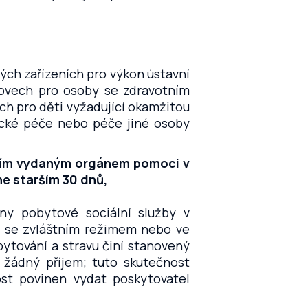
kých zařízeních pro výkon ústavní
ovech pro osoby se zdravotním
ch pro děti vyžadující okamžitou
cké péče nebo péče jiné osoby
ením vydaným orgánem pomoci v
ne starším 30 dnů,
ny pobytové sociální služby v
 se zvláštním režimem nebo ve
ytování a stravu činí stanovený
žádný příjem; tuto skutečnost
st povinen vydat poskytovatel