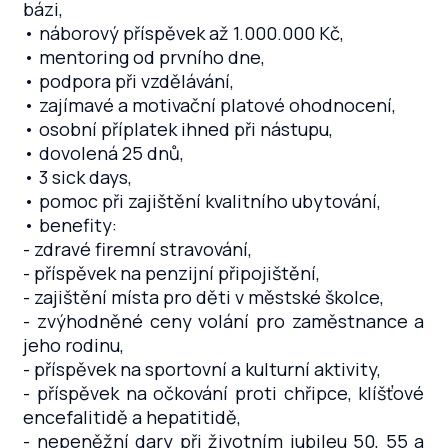
bázi,
• náborový příspěvek až 1.000.000 Kč,
• mentoring od prvního dne,
• podpora při vzdělávání,
• zajímavé a motivační platové ohodnocení,
• osobní příplatek ihned při nástupu,
• dovolená 25 dnů,
• 3 sick days,
• pomoc při zajištění kvalitního ubytování,
• benefity:
- zdravé firemní stravování,
- příspěvek na penzijní připojištění,
- zajištění místa pro děti v městské školce,
- zvýhodněné ceny volání pro zaměstnance a
jeho rodinu,
- příspěvek na sportovní a kulturní aktivity,
- příspěvek na očkování proti chřipce, klíšťové
encefalitidě a hepatitidě,
- nepeněžní dary při životním jubileu 50, 55 a