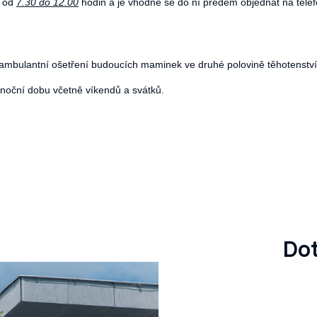
 od
7.30 do 12.00
hodin a je vhodné se do ní předem objednat na tele
 ambulantní ošetření budoucích maminek ve druhé polovině těhotenstv
i noční dobu včetně víkendů a svátků.
Dot