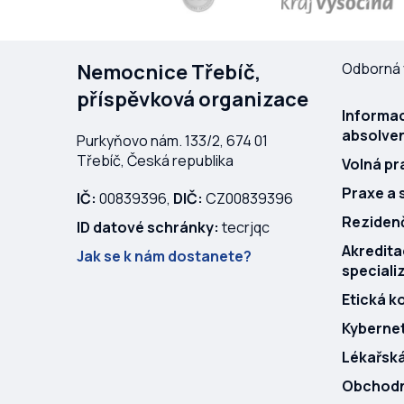
Nemocnice Třebíč,
Odborná 
příspěvková organizace
Informac
absolven
Purkyňovo nám. 133/2, 674 01
Třebíč, Česká republika
Volná pr
Praxe a 
IČ:
00839396,
DIČ:
CZ00839396
Rezidenč
ID datové schránky:
tecrjqc
Akredit
Jak se k nám dostanete?
speciali
Etická k
Kyberne
Lékařsk
Obchodní