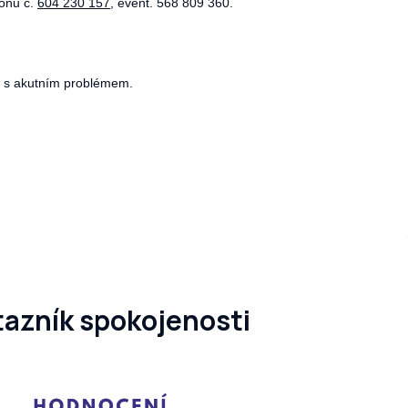
fonu č.
604 230 157
, event. 568 809 360.
í s akutním problémem.
azník spokojenosti