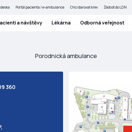
 deska
Portál pacienta / e-ambulance
Chci darovat krev
Žádost do LDN
acienti a návštěvy
Lékárna
Odborná veřejnost
Porodnická ambulance
09 360
,