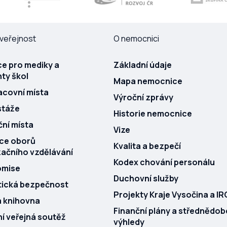
veřejnost
O nemocnici
e pro mediky a
Základní údaje
ty škol
Mapa nemocnice
acovní místa
Výroční zprávy
stáže
Historie nemocnice
ní místa
Vize
ace oborů
Kvalita a bezpečí
začního vzdělávání
Kodex chování personálu
omise
Duchovní služby
tická bezpečnost
Projekty Kraje Vysočina a I
á knihovna
Finanční plány a střednědob
 veřejná soutěž
výhledy