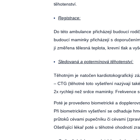
těhotenství.
Registrace:
Do této ambulance přicházejí budoucí rodičk
budoucí maminky přicházejí s doporučením
jí změřena tělesná teplota, krevní tlak a 
Sledovaná a potermínová těhotenství:
Těhotným je natočen kardiotokografický zá
– CTG (těhotné toto vyšetření nazývají tak
2x rychleji než srdce maminky. Frekvence s
Poté je provedeno biometrické a dopplerov
Při biometrickém vyšetření se odhaduje hmo
průtoků cévami pupečníku či cévami (zpravi
Ošetřující lékař poté u těhotné ohodnotí zr