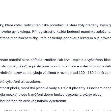
y, které chtějí rodit v třebíčské porodnici a které byly předány svým gy
 svého gynekologa. Při registraci je každá budoucí maminka založena
vyšetřena moč biochemicky. Poté následuje pohovor s lékařem a je prove
znam srdeční akce děťátka, změřen tlak krve, teplota a vyšetřena bi
é slangově „pásy“) je přístrojové monitorování akce srdeční plodu a dě
rdečních ozev se pohybuje většinou v rozmezí asi 120 –160 úderů za m
ské vyšetření ultrazvukem.
tnost plodu, množství plodové vody a zralost placenty. Principem dopp
dla mozku) plodu k ověření dobré funkce placenty a výživy plodu.
alost porodních cest vaginálním vyšetřením.