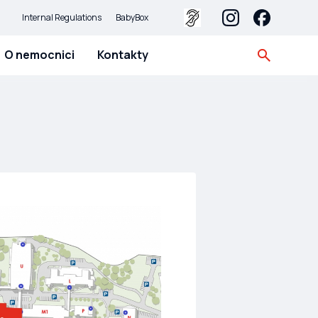
Internal Regulations
BabyBox
O nemocnici
Kontakty