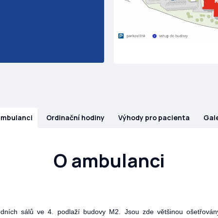
ambulanci
Ordinační hodiny
Výhody pro pacienta
Gale
O ambulanci
dních sálů ve 4. podlaží budovy M2. Jsou zde většinou ošetřová