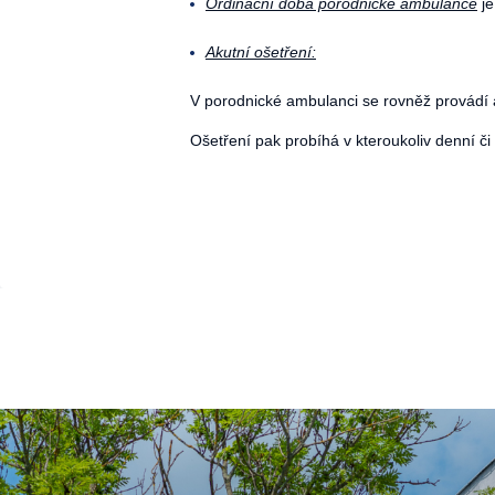
Ordinační doba porodnické ambulance
je
Akutní ošetření:
V porodnické ambulanci se rovněž provádí
Ošetření pak probíhá v kteroukoliv denní č