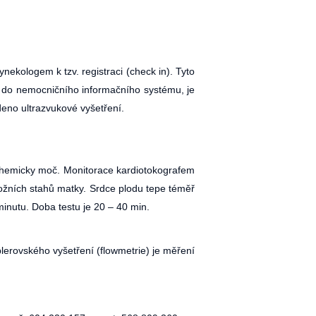
nekologem k tzv. registraci (check in). Tyto
 do nemocničního informačního systému, je
deno ultrazvukové vyšetření.
ochemicky moč. Monitorace kardiotokografem
ložních stahů matky. Srdce plodu tepe téměř
inutu. Doba testu je 20 – 40 min.
lerovského vyšetření (flowmetrie) je měření